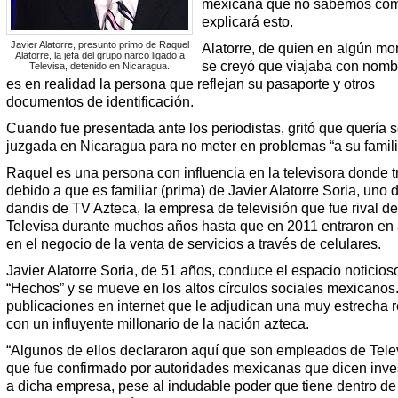
mexicana que no sabemos có
explicará esto.
Javier Alatorre, presunto primo de Raquel
Alatorre, de quien en algún m
Alatorre, la jefa del grupo narco ligado a
se creyó que viajaba con nombr
Televisa, detenido en Nicaragua.
es en realidad la persona que reflejan su pasaporte y otros
documentos de identificación.
Cuando fue presentada ante los periodistas, gritó que quería s
juzgada en Nicaragua para no meter en problemas “a su famili
Raquel es una persona con influencia en la televisora donde t
debido a que es familiar (prima) de Javier Alatorre Soria, uno 
dandis de TV Azteca, la empresa de televisión que fue rival de
Televisa durante muchos años hasta que en 2011 entraron en 
en el negocio de la venta de servicios a través de celulares.
Javier Alatorre Soria, de 51 años, conduce el espacio noticios
“Hechos” y se mueve en los altos círculos sociales mexicanos
publicaciones en internet que le adjudican una muy estrecha r
con un influyente millonario de la nación azteca.
“Algunos de ellos declararon aquí que son empleados de Telev
que fue confirmado por autoridades mexicanas que dicen inve
a dicha empresa, pese al indudable poder que tiene dentro de