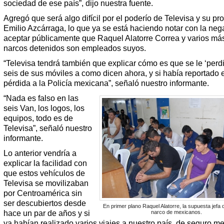
sociedad de ese país”, dijo nuestra fuente.
Agregó que será algo difícil por el poderío de Televisa y su pro
Emilio Azcárraga, lo que ya se está haciendo notar con la neg
aceptar públicamente que Raquel Alatorre Correa y varios más
narcos detenidos son empleados suyos.
“Televisa tendrá también que explicar cómo es que se le ‘perd
seis de sus móviles a como dicen ahora, y si había reportado 
pérdida a la Policía mexicana”, señaló nuestro informante.
“Nada es falso en las
seis Van, los logos, los
equipos, todo es de
Televisa”, señaló nuestro
informante.
Lo anterior vendría a
explicar la facilidad con
que estos vehículos de
Televisa se movilizaban
por Centroamérica sin
ser descubiertos desde
En primer plano Raquel Alatorre, la supuesta jefa 
hace un par de años y si
narco de mexicanos.
ya habían realizado varios viajes a nuestro país, de seguro me