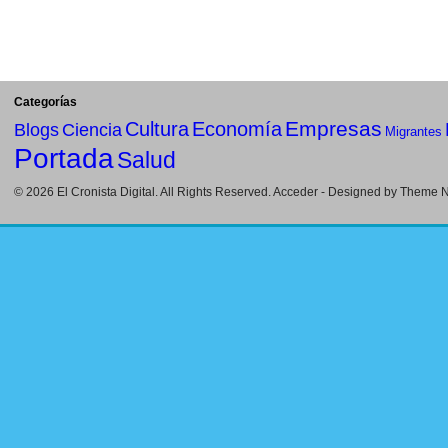
Categorías
Empresas
Cultura
Economía
Blogs
Ciencia
Migrantes
Portada
Salud
© 2026
El Cronista Digital
. All Rights Reserved.
Acceder
- Designed by
Theme Ni