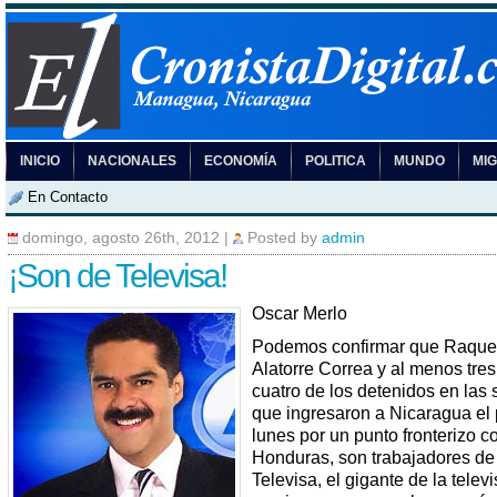
INICIO
NACIONALES
ECONOMÍA
POLITICA
MUNDO
MI
En Contacto
domingo, agosto 26th, 2012
|
Posted by
admin
¡Son de Televisa!
Oscar Merlo
Podemos confirmar que Raque
Alatorre Correa y al menos tres
cuatro de los detenidos en las 
que ingresaron a Nicaragua el
lunes por un punto fronterizo c
Honduras, son trabajadores de
Televisa, el gigante de la telev