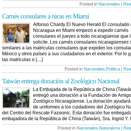
Posted in
Nacionales
|
Rea
Carnés consulares a nicas en Miami
Alfonso Chardy El Nuevo Herald El consulado
Nicaragua en Miami empezó a expedir carnés
consulares el jueves a todo nicaragüense que 
solicite. Los carnés consulares nicaragüenses
similares a las matrículas consulares que expiden los consul
México y otros países a sus ciudadanos en el exterior. Por lo g
las matrículas o […]
Posted in
Nacionales
,
Politica
|
Rea
Taiwán entrega donación al Zoológico Nacional
La Embajada de la República de China (Taiwá
entregó una donación a la Fundación de Amigo
Zoológico Nicaragüense. La donación ayudará 
de uniformes a los cuidadores del Zoológico N
del Centro del Rescate Fazoonic. Esta donación fue entregada
embajadora de la República de China (Taiwán), Sra. Ingrid Y. 
Posted in
Nacionales
,
Naturaleza
|
Rea