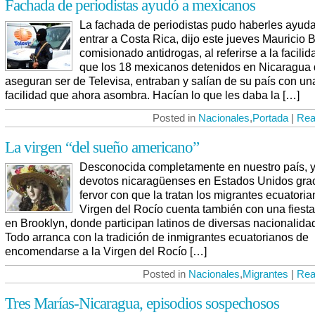
Fachada de periodistas ayudó a mexicanos
La fachada de periodistas pudo haberles ayud
entrar a Costa Rica, dijo este jueves Mauricio 
comisionado antidrogas, al referirse a la facili
que los 18 mexicanos detenidos en Nicaragua
aseguran ser de Televisa, entraban y salían de su país con un
facilidad que ahora asombra. Hacían lo que les daba la […]
Posted in
Nacionales
,
Portada
|
Rea
La virgen “del sueño americano”
Desconocida completamente en nuestro país, y
devotos nicaragüenses en Estados Unidos grac
fervor con que la tratan los migrantes ecuatoria
Virgen del Rocío cuenta también con una fiest
en Brooklyn, donde participan latinos de diversas nacionalida
Todo arranca con la tradición de inmigrantes ecuatorianos de
encomendarse a la Virgen del Rocío […]
Posted in
Nacionales
,
Migrantes
|
Rea
Tres Marías-Nicaragua, episodios sospechosos