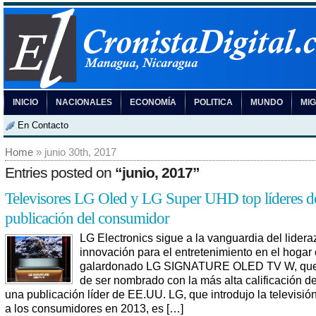
INICIO
NACIONALES
ECONOMÍA
POLITICA
MUNDO
MI
En Contacto
Home
» junio 30th, 2017
Entries posted on
“junio, 2017”
Televisores LG Oled y LG Super UHD top líderes d
publicación del consumidor
LG Electronics sigue a la vanguardia del lidera
innovación para el entretenimiento en el hogar
galardonado LG SIGNATURE OLED TV W, qu
de ser nombrado con la más alta calificación d
una publicación líder de EE.UU. LG, que introdujo la televisi
a los consumidores en 2013, es […]