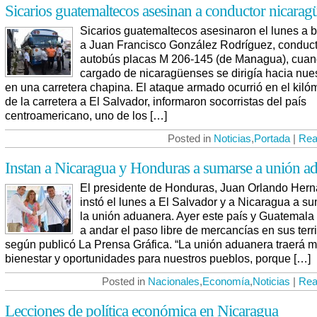
Sicarios guatemaltecos asesinan a conductor nicarag
Sicarios guatemaltecos asesinaron el lunes a 
a Juan Francisco González Rodríguez, conduct
autobús placas M 206-145 (de Managua), cua
cargado de nicaragüenses se dirigía hacia nues
en una carretera chapina. El ataque armado ocurrió en el kiló
de la carretera a El Salvador, informaron socorristas del país
centroamericano, uno de los […]
Posted in
Noticias
,
Portada
|
Rea
Instan a Nicaragua y Honduras a sumarse a unión a
El presidente de Honduras, Juan Orlando Her
instó el lunes a El Salvador y a Nicaragua a s
la unión aduanera. Ayer este país y Guatemala
a andar el paso libre de mercancías en sus terri
según publicó La Prensa Gráfica. “La unión aduanera traerá 
bienestar y oportunidades para nuestros pueblos, porque […]
Posted in
Nacionales
,
Economía
,
Noticias
|
Rea
Lecciones de política económica en Nicaragua