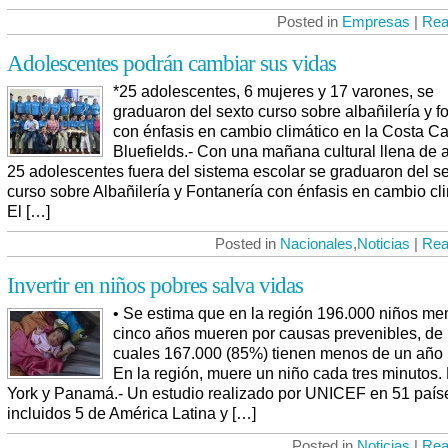
Posted in
Empresas
|
Rea
Adolescentes podrán cambiar sus vidas
*25 adolescentes, 6 mujeres y 17 varones, se
graduaron del sexto curso sobre albañilería y f
con énfasis en cambio climático en la Costa Ca
Bluefields.- Con una mañana cultural llena de a
25 adolescentes fuera del sistema escolar se graduaron del s
curso sobre Albañilería y Fontanería con énfasis en cambio cli
El […]
Posted in
Nacionales
,
Noticias
|
Rea
Invertir en niños pobres salva vidas
• Se estima que en la región 196.000 niños me
cinco años mueren por causas prevenibles, de 
cuales 167.000 (85%) tienen menos de un año 
En la región, muere un niño cada tres minutos
York y Panamá.- Un estudio realizado por UNICEF en 51 país
incluidos 5 de América Latina y […]
Posted in
Noticias
|
Rea