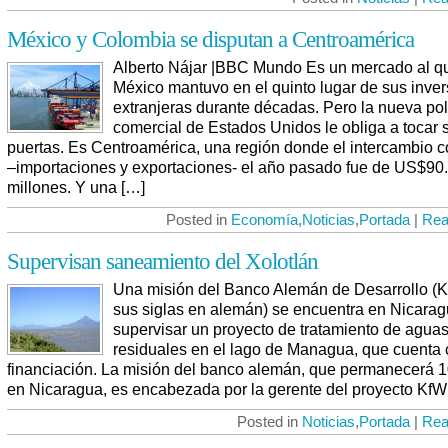
México y Colombia se disputan a Centroamérica
Alberto Nájar |BBC Mundo Es un mercado al q
México mantuvo en el quinto lugar de sus inve
extranjeras durante décadas. Pero la nueva pol
comercial de Estados Unidos le obliga a tocar 
puertas. Es Centroamérica, una región donde el intercambio c
–importaciones y exportaciones- el año pasado fue de US$90
millones. Y una […]
Posted in
Economía
,
Noticias
,
Portada
|
Rea
Supervisan saneamiento del Xolotlán
Una misión del Banco Alemán de Desarrollo (K
sus siglas en alemán) se encuentra en Nicarag
supervisar un proyecto de tratamiento de agua
residuales en el lago de Managua, que cuenta 
financiación. La misión del banco alemán, que permanecerá 1
en Nicaragua, es encabezada por la gerente del proyecto KfW
Posted in
Noticias
,
Portada
|
Rea