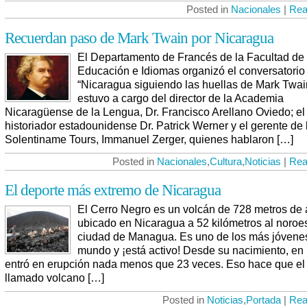
Posted in
Nacionales
|
Rea
Recuerdan paso de Mark Twain por Nicaragua
El Departamento de Francés de la Facultad de
Educación e Idiomas organizó el conversatorio
“Nicaragua siguiendo las huellas de Mark Twai
estuvo a cargo del director de la Academia
Nicaragüense de la Lengua, Dr. Francisco Arellano Oviedo; el
historiador estadounidense Dr. Patrick Werner y el gerente de 
Solentiname Tours, Immanuel Zerger, quienes hablaron […]
Posted in
Nacionales
,
Cultura
,
Noticias
|
Rea
El deporte más extremo de Nicaragua
El Cerro Negro es un volcán de 728 metros de a
ubicado en Nicaragua a 52 kilómetros al noroes
ciudad de Managua. Es uno de los más jóvene
mundo y ¡está activo! Desde su nacimiento, en
entró en erupción nada menos que 23 veces. Eso hace que el
llamado volcano […]
Posted in
Noticias
,
Portada
|
Rea