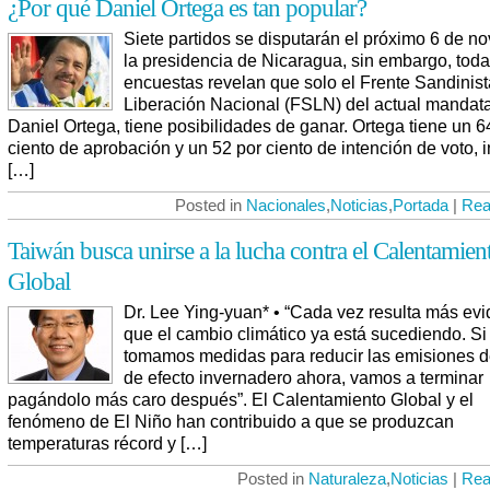
¿Por qué Daniel Ortega es tan popular?
Siete partidos se disputarán el próximo 6 de n
la presidencia de Nicaragua, sin embargo, toda
encuestas revelan que solo el Frente Sandinist
Liberación Nacional (FSLN) del actual mandata
Daniel Ortega, tiene posibilidades de ganar. Ortega tiene un 6
ciento de aprobación y un 52 por ciento de intención de voto, 
[…]
Posted in
Nacionales
,
Noticias
,
Portada
|
Rea
Taiwán busca unirse a la lucha contra el Calentamien
Global
Dr. Lee Ying-yuan* • “Cada vez resulta más evi
que el cambio climático ya está sucediendo. Si
tomamos medidas para reducir las emisiones 
de efecto invernadero ahora, vamos a terminar
pagándolo más caro después”. El Calentamiento Global y el
fenómeno de El Niño han contribuido a que se produzcan
temperaturas récord y […]
Posted in
Naturaleza
,
Noticias
|
Rea