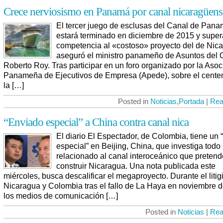
Crece nerviosismo en Panamá por canal nicaragüens
El tercer juego de esclusas del Canal de Pan
estará terminado en diciembre de 2015 y super
competencia al «costoso» proyecto del de Nic
aseguró el ministro panameño de Asuntos del 
Roberto Roy. Tras participar en un foro organizado por la Asoc
Panameña de Ejecutivos de Empresa (Apede), sobre el cente
la […]
Posted in
Noticias
,
Portada
|
Rea
“Enviado especial” a China contra canal nica
El diario El Espectador, de Colombia, tiene un 
especial” en Beijing, China, que investiga todo 
relacionado al canal interoceánico que pretend
construir Nicaragua. Una nota publicada este
miércoles, busca descalificar el megaproyecto. Durante el litig
Nicaragua y Colombia tras el fallo de La Haya en noviembre 
los medios de comunicación […]
Posted in
Noticias
|
Rea