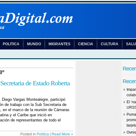
POLITICA
MUNDO
MIGRANTES
CIENCIA
CULTURA
SAL
Recen
3”
Recen
ecretaria de Estado Roberta
Impar
colab
 Diego Vargas Montealegre, participó
El ‘na
n de trabajo con la Sub Secretaria de
URS
, en el marco de la reunión de Cámaras
Puma 
tina y el Caribe que inició en
ación de representantes de todo el
promo
tarje
Ovnis
Posted in
Politica
|
Read More »