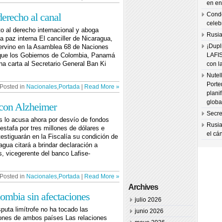
en en
erecho al canal
Condo
celeb
 al derecho internacional y aboga
Rusia
 paz interna El canciller de Nicaragua,
¡Dupl
ervino en la Asamblea 68 de Naciones
que los Gobiernos de Colombia, Panamá
LAFI
na carta al Secretario General Ban Ki
con l
Nutel
Porte
Posted in
Nacionales
,
Portada
|
Read More »
plani
globa
 con Alzheimer
Secre
s lo acusa ahora por desvío de fondos
Rusia
 estafa por tres millones de dólares e
el cá
estiguarán en la Fiscalía su condición de
agua citará a brindar declaración a
, vicegerente del banco Lafise-
Posted in
Nacionales
,
Portada
|
Read More »
Archives
ombia sin afectaciones
julio 2026
sputa limítrofe no ha tocado las
junio 2026
iones de ambos países Las relaciones