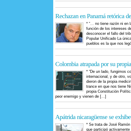
Rechazan en Panamá retórica de 
* “… no tiene razón ni en 
función de los intereses 
desconocer el fallo del tr
Popular Unificado La única
pueblos es la que nos leg
Colombia atrapada por su propia
* “De un lado, fungimos c
internacional, y de otro, 
dieron de la propia medici
trance en que nos tiene N
propia Constitución Polít
peor enemigo y vienen de […]
Apátrida nicaragüense se exhibe
* Se trata de José Ramón 
que participó activamente 