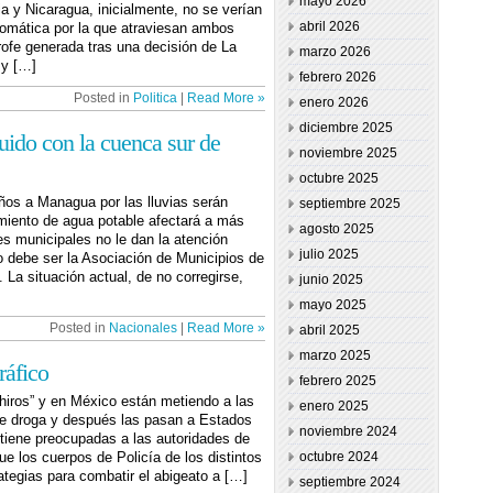
mayo 2026
a y Nicaragua, inicialmente, no se verían
abril 2026
plomática por la que atraviesan ambos
trofe generada tras una decisión de La
marzo 2026
 y […]
febrero 2026
Posted in
Politica
|
Read More »
enero 2026
diciembre 2025
ido con la cuenca sur de
noviembre 2025
octubre 2025
ños a Managua por las lluvias serán
septiembre 2025
miento de agua potable afectará a más
agosto 2025
es municipales no le dan la atención
julio 2025
 debe ser la Asociación de Municipios de
La situación actual, de no corregirse,
junio 2025
mayo 2025
Posted in
Nacionales
|
Read More »
abril 2025
marzo 2025
ráfico
febrero 2025
iros” y en México están metiendo a las
enero 2025
de droga y después las pasan a Estados
noviembre 2024
tiene preocupadas a las autoridades de
ue los cuerpos de Policía de los distintos
octubre 2024
ategias para combatir el abigeato a […]
septiembre 2024