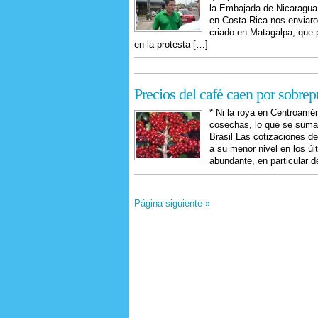
la Embajada de Nicaragua
en Costa Rica nos enviaro
criado en Matagalpa, que
en la protesta […]
Precios del café caen por sobre
* Ni la roya en Centroamé
cosechas, lo que se suma
Brasil Las cotizaciones d
a su menor nivel en los úl
abundante, en particular 
Página siguiente »