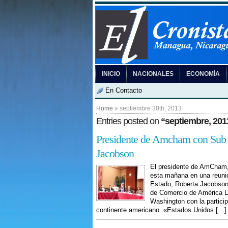
INICIO
NACIONALES
ECONOMÍA
En Contacto
Home
» septiembre 30th, 2013
Entries posted on
“septiembre, 201
Presidente de Amcham con Sub S
Jacobson
El presidente de AmCham,
esta mañana en una reunió
Estado, Roberta Jacobson
de Comercio de América La
Washington con la particip
continente americano. «Estados Unidos […]