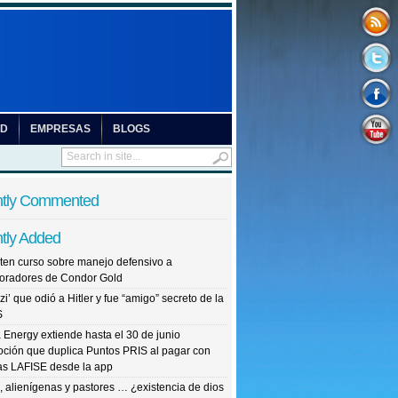
UD
EMPRESAS
BLOGS
tly Commented
tly Added
ten curso sobre manejo defensivo a
oradores de Condor Gold
zi’ que odió a Hitler y fue “amigo” secreto de la
S
Energy extiende hasta el 30 de junio
ción que duplica Puntos PRIS al pagar con
tas LAFISE desde la app
, alienígenas y pastores … ¿existencia de dios