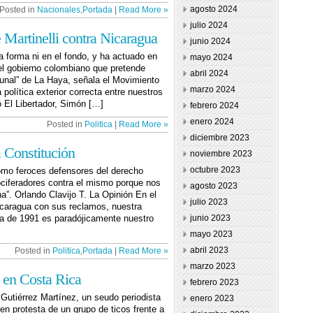
agosto 2024
Posted in
Nacionales
,
Portada
|
Read More »
julio 2024
Martinelli contra Nicaragua
junio 2024
la forma ni en el fondo, y ha actuado en
mayo 2024
del gobierno colombiano que pretende
abril 2024
ibunal” de La Haya, señala el Movimiento
marzo 2024
 política exterior correcta entre nuestros
ó El Libertador, Simón […]
febrero 2024
enero 2024
Posted in
Politica
|
Read More »
diciembre 2023
 Constitución
noviembre 2023
octubre 2023
omo feroces defensores del derecho
vociferadores contra el mismo porque nos
agosto 2023
na”. Orlando Clavijo T. La Opinión En el
julio 2023
icaragua con sus reclamos, nuestra
ica de 1991 es paradójicamente nuestro
junio 2023
mayo 2023
abril 2023
Posted in
Politica
,
Portada
|
Read More »
marzo 2023
 en Costa Rica
febrero 2023
Gutiérrez Martínez, un seudo periodista
enero 2023
en protesta de un grupo de ticos frente a