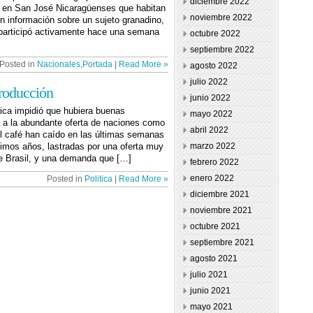
diciembre 2022
 en San José Nicaragüenses que habitan
noviembre 2022
n información sobre un sujeto granadino,
 participó activamente hace una semana
octubre 2022
septiembre 2022
Posted in
Nacionales
,
Portada
|
Read More »
agosto 2022
julio 2022
producción
junio 2022
rica impidió que hubiera buenas
mayo 2022
 a la abundante oferta de naciones como
abril 2022
el café han caído en las últimas semanas
timos años, lastradas por una oferta muy
marzo 2022
de Brasil, y una demanda que […]
febrero 2022
enero 2022
Posted in
Politica
|
Read More »
diciembre 2021
noviembre 2021
octubre 2021
septiembre 2021
agosto 2021
julio 2021
junio 2021
mayo 2021