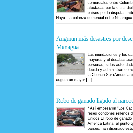
comerciales entre Colombi
afectadas por la crisis di
países por la disputa limí
Haya. La balanza comercial entre Nicaragua
Auguran más desastres por descu
Managua
Las inundaciones y los da
mayores y el desabasteci
personas, si las autoridad
debida y administran como
la Cuenca Sur (Amusclan). 
augura un mayor […]
Robo de ganado ligado al narcot
* Así empezaron “Los Cach
reses condones rellenos 
Unidos El robo de ganado 
América Latina, al punto q
países, han diseñado estr