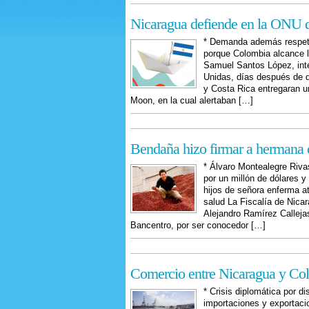
Nicaragua defiende en la ONU d
* Demanda además respeto
porque Colombia alcance la
Samuel Santos López, int
Unidas, días después de 
y Costa Rica entregaran u
Moon, en la cual alertaban […]
Bendaña hizo firmar a hermana
* Álvaro Montealegre Riva
por un millón de dólares y
hijos de señora enferma at
salud La Fiscalía de Nicar
Alejandro Ramírez Callejas
Bancentro, por ser conocedor […]
Comercio entre Nicaragua y Col
* Crisis diplomática por di
importaciones y exportac