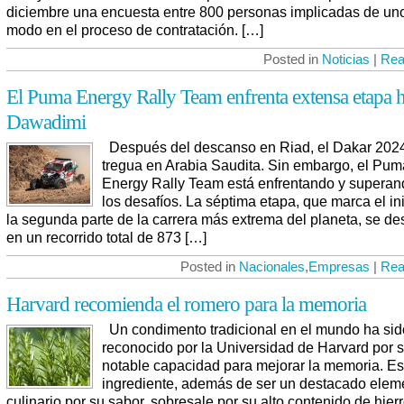
diciembre una encuesta entre 800 personas implicadas de uno
modo en el proceso de contratación. […]
Posted in
Noticias
|
Rea
El Puma Energy Rally Team enfrenta extensa etapa h
Dawadimi
Después del descanso en Riad, el Dakar 202
tregua en Arabia Saudita. Sin embargo, el Pum
Energy Rally Team está enfrentando y superan
los desafíos. La séptima etapa, que marca el in
la segunda parte de la carrera más extrema del planeta, se des
en un recorrido total de 873 […]
Posted in
Nacionales
,
Empresas
|
Rea
Harvard recomienda el romero para la memoria
Un condimento tradicional en el mundo ha sid
reconocido por la Universidad de Harvard por 
notable capacidad para mejorar la memoria. Es
ingrediente, además de ser un destacado elem
culinario por su sabor, sobresale por su alto contenido de hierr