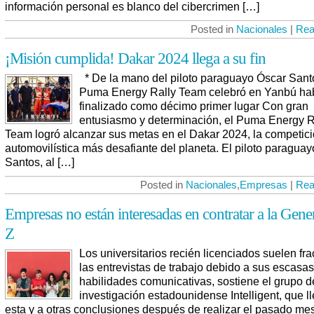
información personal es blanco del cibercrimen […]
Posted in
Nacionales
|
Rea
¡Misión cumplida! Dakar 2024 llega a su fin
* De la mano del piloto paraguayo Óscar Santo
Puma Energy Rally Team celebró en Yanbú ha
finalizado como décimo primer lugar Con gran
entusiasmo y determinación, el Puma Energy R
Team logró alcanzar sus metas en el Dakar 2024, la competic
automovilística más desafiante del planeta. El piloto paragua
Santos, al […]
Posted in
Nacionales
,
Empresas
|
Rea
Empresas no están interesadas en contratar a la Gene
Z
Los universitarios recién licenciados suelen fr
las entrevistas de trabajo debido a sus escasas
habilidades comunicativas, sostiene el grupo d
investigación estadounidense Intelligent, que l
esta y a otras conclusiones después de realizar el pasado me