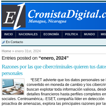
INICIO
NACIONALES
ECONOMÍA
POLITICA
MUNDO
MI
En Contacto
Home
» enero 31st, 2024
Entries posted on
“enero, 2024”
Razones por las que cibercriminales quieren tus dato
personales
*ESET advierte que los datos personales se
convertido en moneda de cambio y los cibercri
buscan explotar toda información valiosa, desd
detalles financieros hasta perfiles completos e
sociales. Centroamérica,- ESET, compañía líder en detección
proactiva de amenazas, explora las principales razones por la