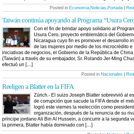
Posted in
Economía
,
Noticias
,
Portada
|
Rea
Taiwán continúa apoyando al Programa “Usura Cer
Con el fin de brindar apoyo solidario al Progra
Usura Cero, proyecto emblemático del Gobiern
Nicaragua cuyo fin es promover el desarrollo in
de las mujeres por medio de los microcrédito e
iniciativas de negocios, el Gobierno de la República de China
(Taiwán) a través de su embajador, Sr. Rolando Jer-Ming Chu
efectuó un […]
Posted in
Nacionales
|
Rea
Reeligen a Blatter en la FIFA
Zúrich.- El suizo Joseph Blatter sobrevivió al 
de corrupción que sacude la FIFA desde el mié
logró este viernes la reelección como president
organización, después de la renuncia de su riva
príncipe jordano Ali Bin Al Hussein, a concurrir a la segunda v
la primera, Blatter había dominado con […]