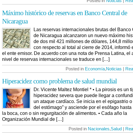
Posted in
Noticias
|
Rea
Máximo histórico de reservas en Banco Central de
Nicaragua
Las reservas internacionales brutas del Banco 
de Nicaragua alcanzaron un nuevo máximo hist
de dos mil 421 millones de dólares, 144,8 mill
con respecto al total al cierre de 2014, informó 
el ente emisor. De acuerdo con una nota de Prensa Latina, el 
nivel de reservas internacionales se traduce en […]
Posted in
Economía
,
Noticias
|
Rea
Hiperacidez como problema de salud mundial
Dr. Vicente Maltez Montiel * • La pirosis es un t
hiperacidez severa que puede llegar a confund
un ataque cardíaco. Se inicia en el epigastrio o
del estómago” y asciende por el esófago hasta 
la boca, con o sin regurgitación de alimentos. • Cada año la
Organización Mundial de […]
Posted in
Nacionales
,
Salud
|
Rea