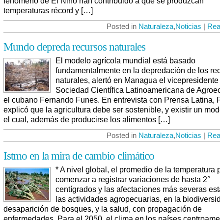
fenómeno de El Niño han contribuido a que se produzcan
temperaturas récord y […]
Posted in
Naturaleza
,
Noticias
|
Rea
Mundo depreda recursos naturales
El modelo agrícola mundial está basado
fundamentalmente en la depredación de los re
naturales, alertó en Managua el vicepresidente
Sociedad Científica Latinoamericana de Agroec
el cubano Fernando Funes. En entrevista con Prensa Latina,
explicó que la agricultura debe ser sostenible, y existir un mo
el cual, además de producirse los alimentos […]
Posted in
Naturaleza
,
Noticias
|
Rea
Istmo en la mira de cambio climático
* A nivel global, el promedio de la temperatura 
comenzar a registrar variaciones de hasta 2°
centígrados y las afectaciones más severas es
las actividades agropecuarias, en la biodiversi
desaparición de bosques, y la salud, con propagación de
enfermedades. Para el 2050, el clima en los países centroam