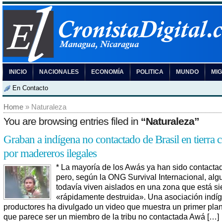
INICIO
NACIONALES
ECONOMÍA
POLITICA
MUNDO
MI
En Contacto
Home
» Naturaleza
You are browsing entries filed in
“Naturaleza”
Graban a indígena no contactado de Brasil en tierra 
por madereros ilegales
* La mayoría de los Awás ya han sido contacta
pero, según la ONG Survival Internacional, alg
todavía viven aislados en una zona que está s
«rápidamente destruida». Una asociación indí
productores ha divulgado un video que muestra un primer plan
que parece ser un miembro de la tribu no contactada Awá […]