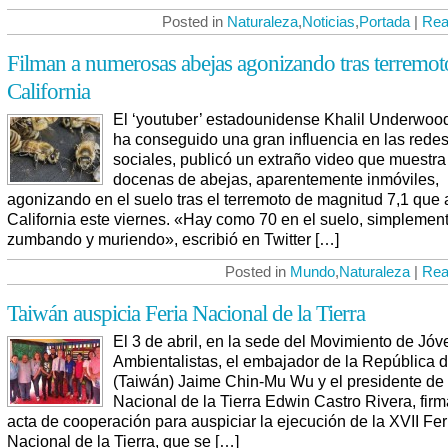
Posted in
Naturaleza
,
Noticias
,
Portada
|
Rea
Filman a numerosas abejas agonizando tras terremot
California
El ‘youtuber’ estadounidense Khalil Underwoo
ha conseguido una gran influencia en las rede
sociales, publicó un extraño video que muestra
docenas de abejas, aparentemente inmóviles,
agonizando en el suelo tras el terremoto de magnitud 7,1 que 
California este viernes. «Hay como 70 en el suelo, simplemen
zumbando y muriendo», escribió en Twitter […]
Posted in
Mundo
,
Naturaleza
|
Rea
Taiwán auspicia Feria Nacional de la Tierra
El 3 de abril, en la sede del Movimiento de Jó
Ambientalistas, el embajador de la República 
(Taiwán) Jaime Chin-Mu Wu y el presidente de 
Nacional de la Tierra Edwin Castro Rivera, fir
acta de cooperación para auspiciar la ejecución de la XVII Fer
Nacional de la Tierra, que se […]