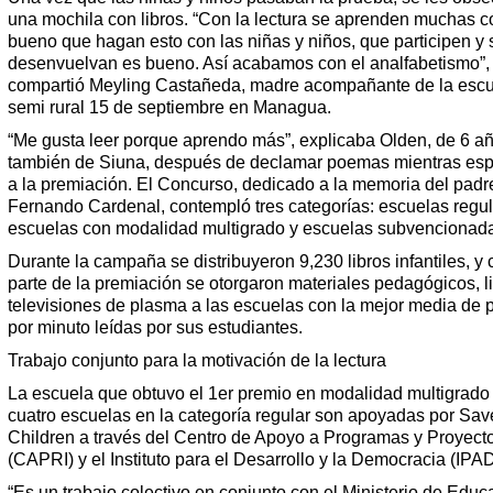
una mochila con libros. “Con la lectura se aprenden muchas c
bueno que hagan esto con las niñas y niños, que participen y 
desenvuelvan es bueno. Así acabamos con el analfabetismo”,
compartió Meyling Castañeda, madre acompañante de la esc
semi rural 15 de septiembre en Managua.
“Me gusta leer porque aprendo más”, explicaba Olden, de 6 añ
también de Siuna, después de declamar poemas mientras es
a la premiación. El Concurso, dedicado a la memoria del padr
Fernando Cardenal, contempló tres categorías: escuelas regul
escuelas con modalidad multigrado y escuelas subvencionad
Durante la campaña se distribuyeron 9,230 libros infantiles, y
parte de la premiación se otorgaron materiales pedagógicos, l
televisiones de plasma a las escuelas con la mejor media de 
por minuto leídas por sus estudiantes.
Trabajo conjunto para la motivación de la lectura
La escuela que obtuvo el 1er premio en modalidad multigrado 
cuatro escuelas en la categoría regular son apoyadas por Sav
Children a través del Centro de Apoyo a Programas y Proyect
(CAPRI) y el Instituto para el Desarrollo y la Democracia (IPA
“Es un trabajo colectivo en conjunto con el Ministerio de Educ