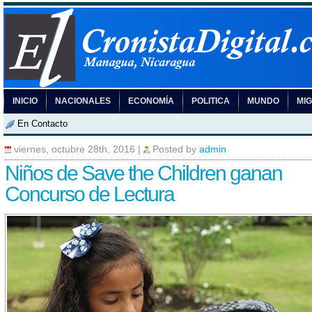
INICIO
NACIONALES
ECONOMÍA
POLITICA
MUNDO
MI
En Contacto
viernes, octubre 28th, 2016
|
Posted by
admin
Niños de Save the Children ganan
Concurso de Lectura