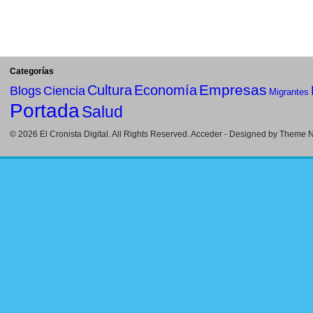
Categorías
Empresas
Cultura
Economía
Blogs
Ciencia
Migrantes
Portada
Salud
© 2026
El Cronista Digital
. All Rights Reserved.
Acceder
- Designed by
Theme Ni