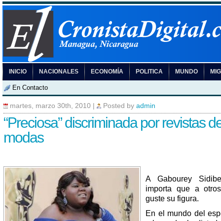
INICIO
NACIONALES
ECONOMÍA
POLITICA
MUNDO
MI
En Contacto
martes, marzo 30th, 2010
|
Posted by
admin
“Preciosa” discriminada por revistas d
modas
A Gabourey Sidib
importa que a otro
guste su figura.
En el mundo del esp