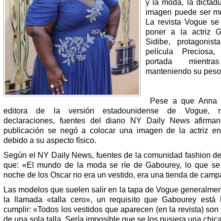
y la moda, la dictad
imagen puede ser mu
La revista Vogue se
poner a la actriz 
Sidibe, protagonis
película Preciosa
portada mientra
manteniendo su peso 
Pese a que Anna W
editora de la versión estadounidense de Vogue, 
declaraciones, fuentes del diario NY Daily News afirma
publicación se negó a colocar una imagen de la actriz en
debido a su aspecto físico.
Según el NY Daily News, fuentes de la comunidad fashion de
que: «El mundo de la moda se ríe de Gabourey, lo que se
noche de los Oscar no era un vestido, era una tienda de cam
Las modelos que suelen salir en la tapa de Vogue generalmen
la llamada «talla cero», un requisito que Gabourey está 
cumplir: «Todos los vestidos que aparecen (en la revista) son
de una sola talla. Sería imposible que se los pusiera una chic