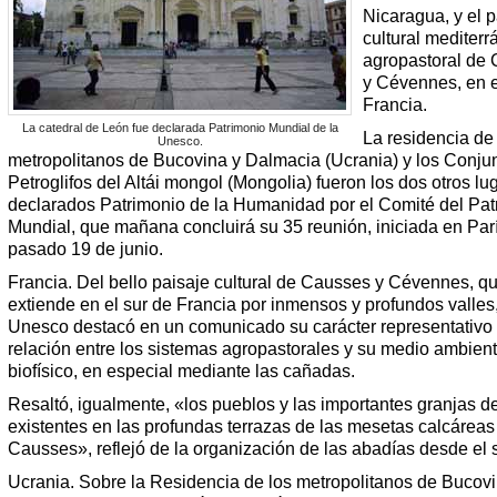
Nicaragua, y el p
cultural mediter
agropastoral de
y Cévennes, en e
Francia.
La catedral de León fue declarada Patrimonio Mundial de la
La residencia de
Unesco.
metropolitanos de Bucovina y Dalmacia (Ucrania) y los Conju
Petroglifos del Altái mongol (Mongolia) fueron los dos otros lu
declarados Patrimonio de la Humanidad por el Comité del Pat
Mundial, que mañana concluirá su 35 reunión, iniciada en Parí
pasado 19 de junio.
Francia. Del bello paisaje cultural de Causses y Cévennes, q
extiende en el sur de Francia por inmensos y profundos valles,
Unesco destacó en un comunicado su carácter representativo 
relación entre los sistemas agropastorales y su medio ambien
biofísico, en especial mediante las cañadas.
Resaltó, igualmente, «los pueblos y las importantes granjas d
existentes en las profundas terrazas de las mesetas calcáreas
Causses», reflejó de la organización de las abadías desde el s
Ucrania. Sobre la Residencia de los metropolitanos de Bucovi