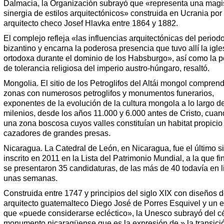
Dalmacia, la Organización subrayó que «representa una magis
sinergia de estilos arquitectónicos» construida en Ucrania por 
arquitecto checo Josef Hlavka entre 1864 y 1882.
El complejo refleja «las influencias arquitectónicas del period
bizantino y encarna la poderosa presencia que tuvo allí la igle
ortodoxa durante el dominio de los Habsburgo», así como la po
de tolerancia religiosa del imperio austro-húngaro, resaltó.
Mongolia. El sitio de los Petroglifos del Altái mongol comprend
zonas con numerosos petroglifos y monumentos funerarios,
exponentes de la evolución de la cultura mongola a lo largo d
milenios, desde los años 11.000 y 6.000 antes de Cristo, cuan
una zona boscosa cuyos valles constituían un habitat propicio
cazadores de grandes presas.
Nicaragua. La Catedral de León, en Nicaragua, fue el último si
inscrito en 2011 en la Lista del Patrimonio Mundial, a la que f
se presentaron 35 candidaturas, de las más de 40 todavía en 
unas semanas.
Construida entre 1747 y principios del siglo XIX con diseños d
arquitecto guatemalteco Diego José de Porres Esquivel y un e
que «puede considerarse ecléctico», la Unesco subrayó del c
monumento nicaragüense que es la expresión de » la transició