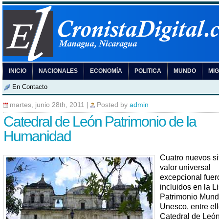
INICIO
NACIONALES
ECONOMÍA
POLITICA
MUNDO
MI
En Contacto
martes, junio 28th, 2011
|
Posted by
admin
Catedral de León Patrimonio de la
Humanidad
Cuatro nuevos si
valor universal
excepcional fuer
incluidos en la Li
Patrimonio Mundi
Unesco, entre ell
Catedral de León