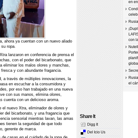
en en
Condo
celeb
Rusia
¡Dupl
LAFI
con l
a, ahora ya cuentan con un nuevo aliado
 su ropa.
Nutel
Porte
Xtra lanzaron en conferencia de prensa el
plani
nchas, con el poder del bicarbonato, que
globa
ra eliminar los malos olores y manchas,
a fresca y con abundante fragancia.
Secre
Rusia
, a través de múltiples innovaciones, la
el cá
 basa en escuchar a la consumidora y
ades, por eso han trabajado en una nueva
ave con sus manos, elimina olores,
s cuenta con un delicioso aroma.
el nuevo Xtra, eliminador de olores y
er del bicarbonato, y una fragancia que
Share It
encia sensorial mientras lavan, las amas
es tienen la seguridad de que todo
Digg It
o, gerente de marca.
Del Icio Us
as de casas en el cuidado de la ropa de