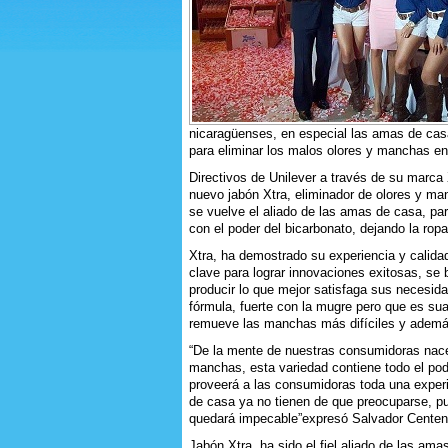
nicaragüenses, en especial las amas de cas
para eliminar los malos olores y manchas en
Directivos de Unilever a través de su marca 
nuevo jabón Xtra, eliminador de olores y ma
se vuelve el aliado de las amas de casa, pa
con el poder del bicarbonato, dejando la rop
Xtra, ha demostrado su experiencia y calidad
clave para lograr innovaciones exitosas, se
producir lo que mejor satisfaga sus necesid
fórmula, fuerte con la mugre pero que es su
remueve las manchas más difíciles y ademá
“De la mente de nuestras consumidoras nace 
manchas, esta variedad contiene todo el pod
proveerá a las consumidoras toda una experi
de casa ya no tienen de que preocuparse, pu
quedará impecable”expresó Salvador Centen
Jabón Xtra, ha sido el fiel aliado de las am