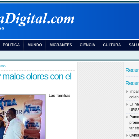
POLITICA
MUNDO
MIGRANTES
CIENCIA
CULTURA
SAL
dmin
Recen
 malos olores con el
Recen
Impar
Las familias
colab
El ‘na
URS
Puma 
promo
tarje
Ovnis