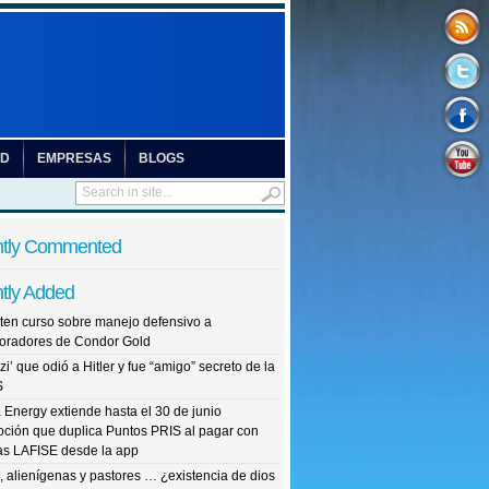
UD
EMPRESAS
BLOGS
tly Commented
tly Added
ten curso sobre manejo defensivo a
oradores de Condor Gold
zi’ que odió a Hitler y fue “amigo” secreto de la
S
Energy extiende hasta el 30 de junio
ción que duplica Puntos PRIS al pagar con
tas LAFISE desde la app
, alienígenas y pastores … ¿existencia de dios