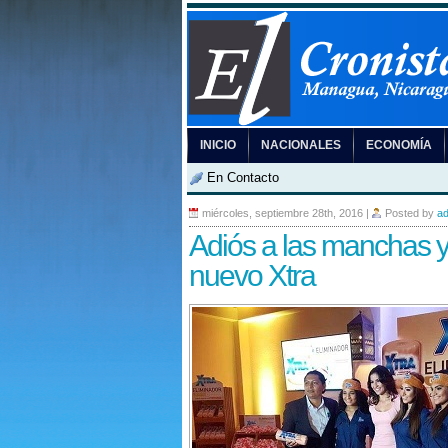
INICIO
NACIONALES
ECONOMÍA
En Contacto
miércoles, septiembre 28th, 2016
|
Posted by
a
Adiós a las manchas y
nuevo Xtra