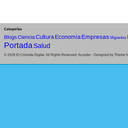
Categorías
Empresas
Cultura
Economía
Blogs
Ciencia
Migrantes
Portada
Salud
© 2026
El Cronista Digital
. All Rights Reserved.
Acceder
- Designed by
Theme Ni