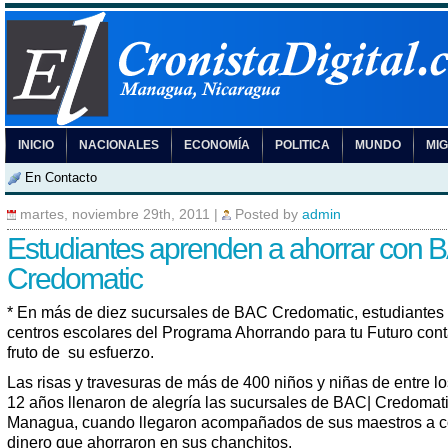
INICIO
NACIONALES
ECONOMÍA
POLITICA
MUNDO
MI
En Contacto
martes, noviembre 29th, 2011
|
Posted by
admin
Estudiantes aprenden a ahorrar con 
Credomatic
* En más de diez sucursales de BAC Credomatic, estudiantes
centros escolares del Programa Ahorrando para tu Futuro cont
fruto de su esfuerzo.
Las risas y travesuras de más de 400 niños y niñas de entre lo
12 años llenaron de alegría las sucursales de BAC| Credomat
Managua, cuando llegaron acompañados de sus maestros a co
dinero que ahorraron en sus chanchitos.