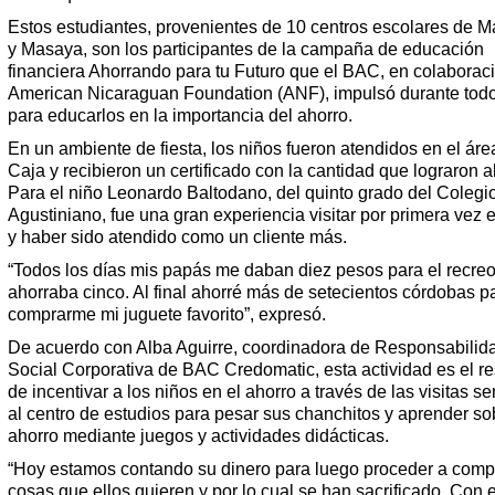
Estos estudiantes, provenientes de 10 centros escolares de 
y Masaya, son los participantes de la campaña de educación
financiera Ahorrando para tu Futuro que el BAC, en colaborac
American Nicaraguan Foundation (ANF), impulsó durante todo
para educarlos en la importancia del ahorro.
En un ambiente de fiesta, los niños fueron atendidos en el áre
Caja y recibieron un certificado con la cantidad que lograron a
Para el niño Leonardo Baltodano, del quinto grado del Colegi
Agustiniano, fue una gran experiencia visitar por primera vez 
y haber sido atendido como un cliente más.
“Todos los días mis papás me daban diez pesos para el recreo
ahorraba cinco. Al final ahorré más de setecientos córdobas p
comprarme mi juguete favorito”, expresó.
De acuerdo con Alba Aguirre, coordinadora de Responsabilid
Social Corporativa de BAC Credomatic, esta actividad es el r
de incentivar a los niños en el ahorro a través de las visitas 
al centro de estudios para pesar sus chanchitos y aprender so
ahorro mediante juegos y actividades didácticas.
“Hoy estamos contando su dinero para luego proceder a compr
cosas que ellos quieren y por lo cual se han sacrificado. Con 