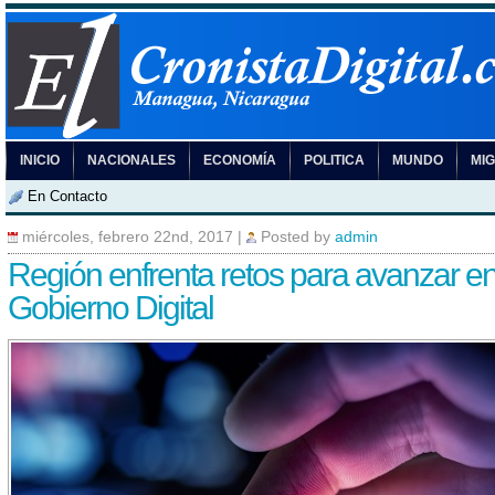
INICIO
NACIONALES
ECONOMÍA
POLITICA
MUNDO
MI
En Contacto
miércoles, febrero 22nd, 2017
|
Posted by
admin
Región enfrenta retos para avanzar e
Gobierno Digital