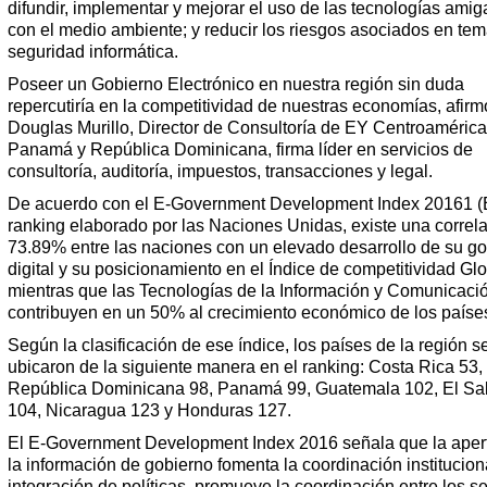
difundir, implementar y mejorar el uso de las tecnologías amig
con el medio ambiente; y reducir los riesgos asociados en te
seguridad informática.
Poseer un Gobierno Electrónico en nuestra región sin duda
repercutiría en la competitividad de nuestras economías, afirm
Douglas Murillo, Director de Consultoría de EY Centroamérica
Panamá y República Dominicana, firma líder en servicios de
consultoría, auditoría, impuestos, transacciones y legal.
De acuerdo con el E-Government Development Index 20161 (
ranking elaborado por las Naciones Unidas, existe una correla
73.89% entre las naciones con un elevado desarrollo de su g
digital y su posicionamiento en el Índice de competitividad Glo
mientras que las Tecnologías de la Información y Comunicaci
contribuyen en un 50% al crecimiento económico de los paíse
Según la clasificación de ese índice, los países de la región s
ubicaron de la siguiente manera en el ranking: Costa Rica 53,
República Dominicana 98, Panamá 99, Guatemala 102, El Sa
104, Nicaragua 123 y Honduras 127.
El E-Government Development Index 2016 señala que la aper
la información de gobierno fomenta la coordinación instituciona
integración de políticas, promueve la coordinación entre los s