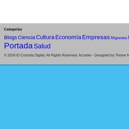
Categorías
Empresas
Cultura
Economía
Blogs
Ciencia
Migrantes
Portada
Salud
© 2026
El Cronista Digital
. All Rights Reserved.
Acceder
- Designed by
Theme Ni