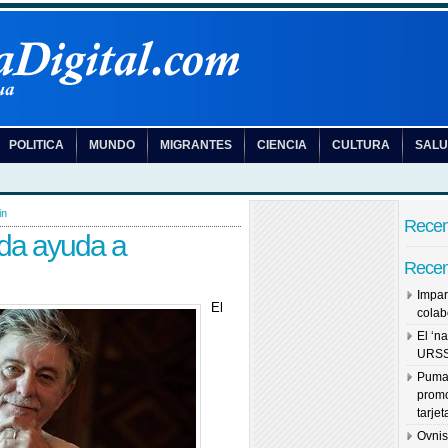
POLITICA
MUNDO
MIGRANTES
CIENCIA
CULTURA
SAL
in
Recen
ida ayuda a
Recen
Impar
El
colab
El ‘na
URS
Puma 
promo
tarje
Ovnis