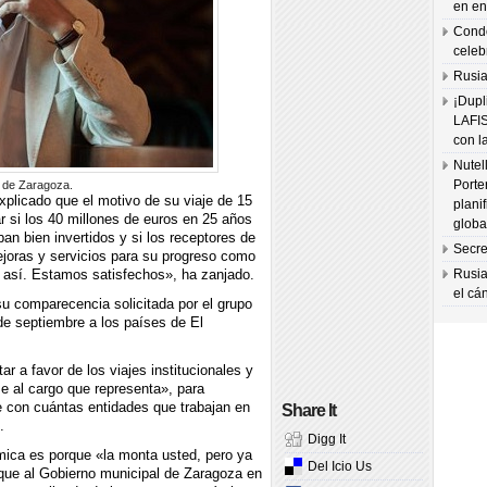
en en
Condo
celeb
Rusia
¡Dupl
LAFI
con l
Nutel
Porte
e de Zaragoza.
xplicado que el motivo de su viaje de 15
plani
 si los 40 millones de euros en 25 años
globa
n bien invertidos y si los receptores de
Secre
joras y servicios para su progreso como
así. Estamos satisfechos», ha zanjado.
Rusia
el cá
u comparecencia solicitada por el grupo
 de septiembre a los países de El
r a favor de los viajes institucionales y
e al cargo que representa», para
le con cuántas entidades que trabajan en
Share It
.
Digg It
émica es porque «la monta usted, pero ya
Del Icio Us
ue al Gobierno municipal de Zaragoza en