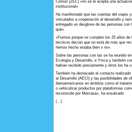
Común (ZEC) «no se le acepta una actuación
institucional».
Ha manifestado que las cuentas del viajes y
vinculados a cooperación al desarrollo y t
entregado un desglose de las personas con la
qué».
«Fuimos porque se cumplen los 25 años de 
técnicos decían que no está de más que recib
hemos hecho estaba bien o no».
Sobre las personas con las se ha reunido e
Ecología y Desarrollo, e Ymca y también con
habían recibido previamente y otros los ha c
También ha destacado el contacto realizado
al Desarrollo (AECI) y las posibilidades de o
iberoamericanos en ámbitos como el tratami
o vehiculizar productos por plataformas co
reconocido por Mercasa», ha ensalzado.
(…)