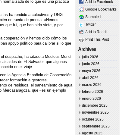
 normalizada de lo que es una práctica
Add to Facebook
Google Bookmarks
a las ha rendido a colectivos y ONG
Stumble It
ambién en rueda de prensa. «Hemos
Twitter
s que fui, que han sido siete, y por
Add to Reddit
la cooperación y hemos oído cómo los
Print This Post
an apoyo político para calibrar si lo que
Archives
n el despacho, ha citado a Medicus Mundi,
julio 2026
 alcaldes de El Salvador, que algunos
junio 2026
onocido en el viaje.
mayo 2026
 con la Agencia Española de Cooperación
abril 2026
frecer formación a gestores
marzo 2026
ento de residuos, el saneamiento de agua
mo Mercazaragoza, que «es un ejemplo
febrero 2026
enero 2026
diciembre 2025
noviembre 2025
octubre 2025
septiembre 2025
agosto 2025