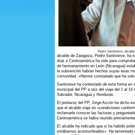
Pedro Santisteve, alcald
alcalde de Zaragoza, Pedro Santisteve, ha e
días a Centroamérica ha sido para comprobar
de hermanamiento en León (Nicaragua) estaba
la subvención habían hechos suyas esas me
comunidad. «Hemos constatado que ha sido 
Santisteve ha contestado de esta forma en s
municipal del PP a raíz del viaje del 1 al 14
Salvador, Nicaragua y Honduras.
El portavoz del PP, Jorge Azcón ha dicho esta
que el alcalde viaje en «condiciones conform
reclamarle conocer las facturas y preguntar
Centroamérica se había reunido previamente
El alcalde ha indicado que si ha habido pol
estábamos acostumbrados». Ha lamentado q