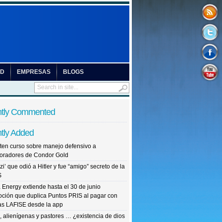
UD
EMPRESAS
BLOGS
tly Commented
tly Added
ten curso sobre manejo defensivo a
oradores de Condor Gold
zi’ que odió a Hitler y fue “amigo” secreto de la
S
Energy extiende hasta el 30 de junio
ción que duplica Puntos PRIS al pagar con
tas LAFISE desde la app
, alienígenas y pastores … ¿existencia de dios