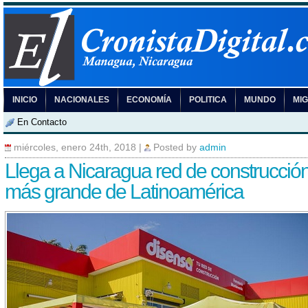
INICIO
NACIONALES
ECONOMÍA
POLITICA
MUNDO
MI
En Contacto
miércoles, enero 24th, 2018
|
Posted by
admin
Llega a Nicaragua red de construcció
más grande de Latinoamérica