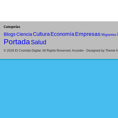
Categorías
Empresas
Cultura
Economía
Blogs
Ciencia
Migrantes
Portada
Salud
© 2026
El Cronista Digital
. All Rights Reserved.
Acceder
- Designed by
Theme Ni