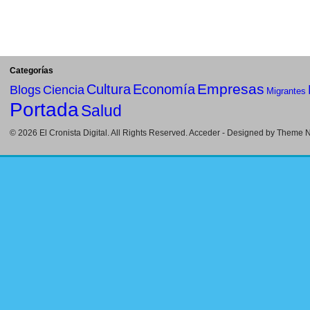
Categorías
Empresas
Cultura
Economía
Blogs
Ciencia
Migrantes
Portada
Salud
© 2026
El Cronista Digital
. All Rights Reserved.
Acceder
- Designed by
Theme Ni