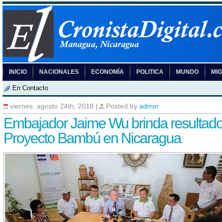
INICIO
NACIONALES
ECONOMÍA
POLITICA
MUNDO
MI
En Contacto
viernes, agosto 24th, 2018
|
Posted by
admin
Embajador Jaime Wu brinda resultado
Proyecto Bambú en Nicaragua