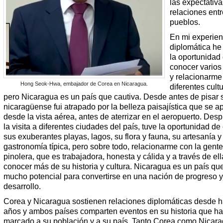
las expectativa
relaciones ent
pueblos.
En mi experien
diplomática he
la oportunidad
conocer varios
y relacionarme
Hong Seok-Hwa, embajador de Corea en Nicaragua.
diferentes cult
pero Nicaragua es un país que cautiva. Desde antes de pisar 
nicaragüense fui atrapado por la belleza paisajística que se a
desde la vista aérea, antes de aterrizar en el aeropuerto. Des
la visita a diferentes ciudades del país, tuve la oportunidad d
sus exuberantes playas, lagos, su flora y fauna, su artesanía y
gastronomía típica, pero sobre todo, relacionarme con la gente
pinolera, que es trabajadora, honesta y cálida y a través de el
conocer más de su historia y cultura. Nicaragua es un país que
mucho potencial para convertirse en una nación de progreso y
desarrollo.
Corea y Nicaragua sostienen relaciones diplomáticas desde 
años y ambos países comparten eventos en su historia que h
marcado a su población y a su país. Tanto Corea como Nicar