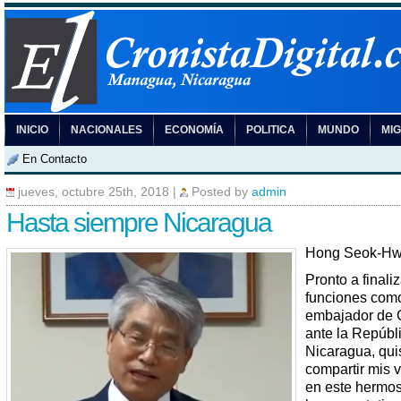
INICIO
NACIONALES
ECONOMÍA
POLITICA
MUNDO
MI
En Contacto
jueves, octubre 25th, 2018
|
Posted by
admin
Hasta siempre Nicaragua
Hong Seok-Hw
Pronto a finali
funciones com
embajador de 
ante la Repúbl
Nicaragua, qui
compartir mis 
en este hermos