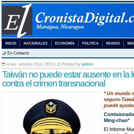
INICIO
NACIONALES
ECONOMÍA
POLITICA
MUNDO
MI
En Contacto
lunes, octubre 21st, 2019
|
Posted by
admin
Taiwán no puede estar ausente en la 
contra el crimen transnacional
* Un mundo 
seguro-Taiw
puede ayuda
Comisionad
Ming-chao*
El Informe Mu