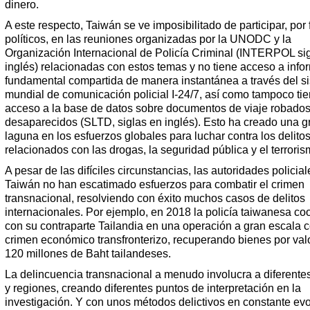
dinero.
A este respecto, Taiwán se ve imposibilitado de participar, por 
políticos, en las reuniones organizadas por la UNODC y la
Organización Internacional de Policía Criminal (INTERPOL si
inglés) relacionadas con estos temas y no tiene acceso a info
fundamental compartida de manera instantánea a través del s
mundial de comunicación policial I-24/7, así como tampoco ti
acceso a la base de datos sobre documentos de viaje robados
desaparecidos (SLTD, siglas en inglés). Esto ha creado una g
laguna en los esfuerzos globales para luchar contra los delito
relacionados con las drogas, la seguridad pública y el terroris
A pesar de las difíciles circunstancias, las autoridades policia
Taiwán no han escatimado esfuerzos para combatir el crimen
transnacional, resolviendo con éxito muchos casos de delitos
internacionales. Por ejemplo, en 2018 la policía taiwanesa co
con su contraparte Tailandia en una operación a gran escala c
crimen económico transfronterizo, recuperando bienes por val
120 millones de Baht tailandeses.
La delincuencia transnacional a menudo involucra a diferente
y regiones, creando diferentes puntos de interpretación en la
investigación. Y con unos métodos delictivos en constante evo