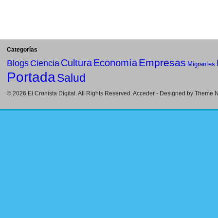
Categorías
Empresas
Cultura
Economía
Blogs
Ciencia
Migrantes
Portada
Salud
© 2026
El Cronista Digital
. All Rights Reserved.
Acceder
- Designed by
Theme Ni