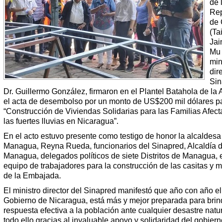
de 
Rep
de 
(Ta
Jai
Mu 
min
dir
Sin
Dr. Guillermo González, firmaron en el Plantel Batahola de la A
el acta de desembolso por un monto de US$200 mil dólares pa
“Construcción de Viviendas Solidarias para las Familias Afec
las fuertes lluvias en Nicaragua”.
En el acto estuvo presente como testigo de honor la alcaldesa
Managua, Reyna Rueda, funcionarios del Sinapred, Alcaldía 
Managua, delegados políticos de siete Distritos de Managua, 
equipo de trabajadores para la construcción de las casitas y 
de la Embajada.
El ministro director del Sinapred manifestó que año con año el
Gobierno de Nicaragua, está más y mejor preparada para brin
respuesta efectiva a la población ante cualquier desastre natur
todo ello gracias al invaluable apoyo y solidaridad del gobiern