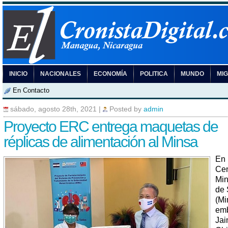
INICIO
NACIONALES
ECONOMÍA
POLITICA
MUNDO
MI
En Contacto
sábado, agosto 28th, 2021
|
Posted by
admin
Proyecto ERC entrega maquetas de
réplicas de alimentación al Minsa
En 
Cen
Min
de 
(Mi
em
Ja