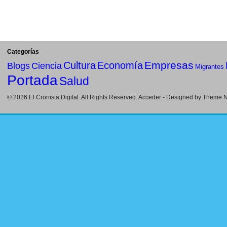
Categorías
Empresas
Cultura
Economía
Blogs
Ciencia
Migrantes
Portada
Salud
© 2026
El Cronista Digital
. All Rights Reserved.
Acceder
- Designed by
Theme Ni