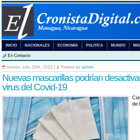
INICIO
NACIONALES
ECONOMÍA
POLITICA
MUNDO
MI
En Contacto
martes, julio 26th, 2022
|
Posted by
admin
Nuevas mascarillas podrían desactiva
virus del Covid-19
Cie
de 