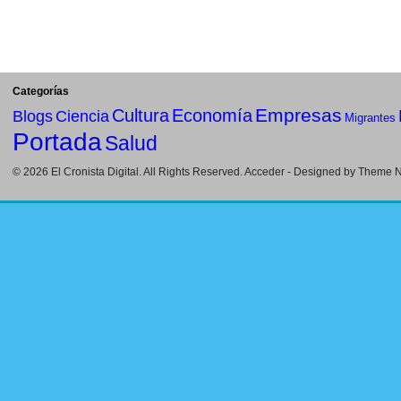
Categorías
Empresas
Cultura
Economía
Blogs
Ciencia
Migrantes
Portada
Salud
© 2026
El Cronista Digital
. All Rights Reserved.
Acceder
- Designed by
Theme Ni