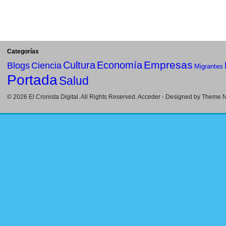
Categorías
Empresas
Cultura
Economía
Blogs
Ciencia
Migrantes
Portada
Salud
© 2026
El Cronista Digital
. All Rights Reserved.
Acceder
- Designed by
Theme Ni