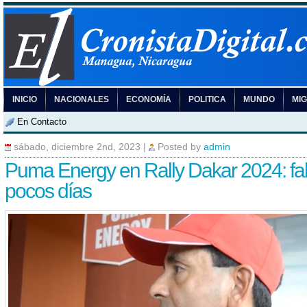
INICIO
NACIONALES
ECONOMÍA
POLITICA
MUNDO
MI
En Contacto
sábado, diciembre 2nd, 2023
|
Posted by
admin
Puma Energy en Rally Dakar 2024: fa
pocos días