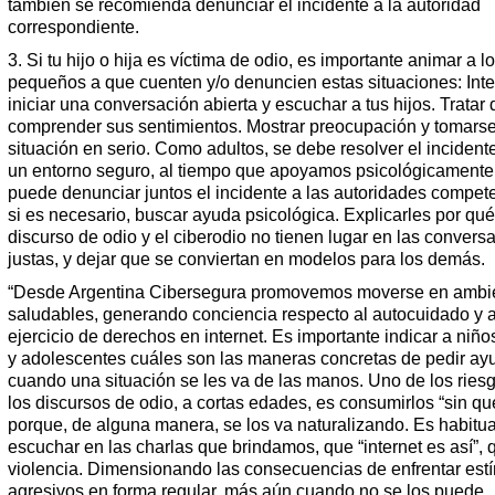
también se recomienda denunciar el incidente a la autoridad
correspondiente.
3. Si tu hijo o hija es víctima de odio, es importante animar a 
pequeños a que cuenten y/o denuncien estas situaciones: Inte
iniciar una conversación abierta y escuchar a tus hijos. Tratar 
comprender sus sentimientos. Mostrar preocupación y tomarse
situación en serio. Como adultos, se debe resolver el incidente
un entorno seguro, al tiempo que apoyamos psicológicamente
puede denunciar juntos el incidente a las autoridades compete
si es necesario, buscar ayuda psicológica. Explicarles por qué
discurso de odio y el ciberodio no tienen lugar en las convers
justas, y dejar que se conviertan en modelos para los demás.
“Desde Argentina Cibersegura promovemos moverse en ambi
saludables, generando conciencia respecto al autocuidado y a
ejercicio de derechos en internet. Es importante indicar a niño
y adolescentes cuáles son las maneras concretas de pedir ay
cuando una situación se les va de las manos. Uno de los ries
los discursos de odio, a cortas edades, es consumirlos “sin que
porque, de alguna manera, se los va naturalizando. Es habitua
escuchar en las charlas que brindamos, que “internet es así”,
violencia. Dimensionando las consecuencias de enfrentar est
agresivos en forma regular, más aún cuando no se los puede