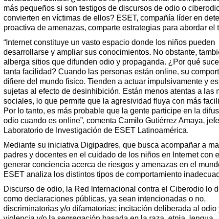
más pequeños si son testigos de discursos de odio o ciberodio
convierten en víctimas de ellos? ESET, compañía líder en det
proactiva de amenazas, comparte estrategias para abordar el 
“Internet constituye un vasto espacio donde los niños pueden
desarrollarse y ampliar sus conocimientos. No obstante, tamb
alberga sitios que difunden odio y propaganda. ¿Por qué suc
tanta facilidad? Cuando las personas están online, su compor
difiere del mundo físico. Tienden a actuar impulsivamente y es
sujetas al efecto de desinhibición. Están menos atentas a las
sociales, lo que permite que la agresividad fluya con más facil
Por lo tanto, es más probable que la gente participe en la difus
odio cuando es online”, comenta Camilo Gutiérrez Amaya, jef
Laboratorio de Investigación de ESET Latinoamérica.
Mediante su iniciativa Digipadres, que busca acompañar a ma
padres y docentes en el cuidado de los niños en Internet con el
generar conciencia acerca de riesgos y amenazas en el mundo 
ESET analiza los distintos tipos de comportamiento inadecua
Discurso de odio, la Red Internacional contra el Ciberodio lo d
como declaraciones públicas, ya sean intencionadas o no,
discriminatorias y/o difamatorias; incitación deliberada al odio 
violencia y/o la segregación basada en la raza, etnia, lengua,