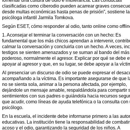
fomentar una cultura de odio e intolerancia. Las conductas
clasificadas como ciberodio pueden acarrear graves consecue
desde multas económicas hasta penas de prisión”, sostiene la
psicóloga infantil Jarmila Tomkova.
Según ESET, cómo responder al odio, tanto online como offlin
1. Aconsejar el terminar la conversación con un hecho: Es
fundamental que los más chicos aprendan a intervenir, contribu
calmar la conversación y concluirla con un hecho. A veces, inc
testigos se sienten amenazados y se suman al bando del más
poderoso, normalmente el agresor. Explicar por qué se debe e
apoyar al agresor y que, en su lugar, se debe apoyar a la vícti
Al presenciar un discurso de odio se puede expresar el desa
acompañando a la víctima. Es importante asegurarse de que l
no se sienta sola, animar a la persona afectada, por ejemplo,
dejándole un mensaje amable, respaldándola para compartir 
sentimientos con sus padres o guiándola hacia recursos segur
que acudir, como líneas de ayuda telefónica o la consulta con
psicólogo.
En la escuela, el incidente debe informarse primero a las auto
educativas. La institución tiene la responsabilidad de combatir
acoso y el odio, garantizando la seguridad de los niños. A