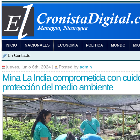
INICIO
NACIONALES
ECONOMÍA
POLITICA
MUNDO
MI
En Contacto
jueves, junio 6th, 2024
|
Posted by
admin
Mina La India comprometida con cuid
protección del medio ambiente