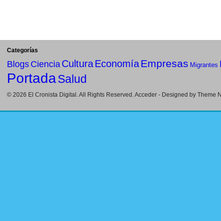
Categorías
Empresas
Cultura
Economía
Blogs
Ciencia
Migrantes
Portada
Salud
© 2026
El Cronista Digital
. All Rights Reserved.
Acceder
- Designed by
Theme Ni