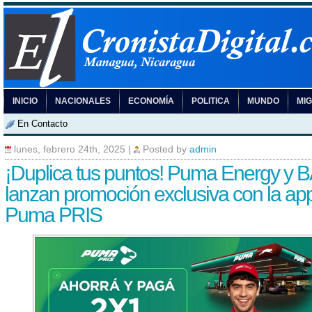
INICIO
NACIONALES
ECONOMÍA
POLITICA
MUNDO
MI
En Contacto
lunes, febrero 24th, 2025
|
Posted by
admin
¡Duplica tus puntos! Puma Energy y 
lanzan promoción exclusiva con la ap
Puma PRIS