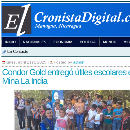
INICIO
NACIONALES
ECONOMÍA
POLITICA
MUNDO
MI
En Contacto
lunes, abril 21st, 2025
|
Posted by
admin
Condor Gold entregó útiles escolares 
Mina La India