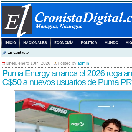
INICIO
NACIONALES
ECONOMÍA
POLITICA
MUNDO
MI
En Contacto
lunes, enero 19th, 2026
|
Posted by
admin
Puma Energy arranca el 2026 regala
C$50 a nuevos usuarios de Puma PR