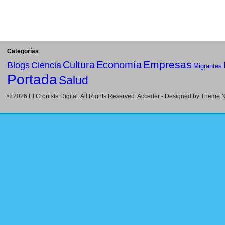
Categorías
Empresas
Cultura
Economía
Blogs
Ciencia
Migrantes
Portada
Salud
© 2026
El Cronista Digital
. All Rights Reserved.
Acceder
- Designed by
Theme Ni