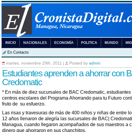
INICIO
NACIONALES
ECONOMÍA
POLITICA
MUNDO
MI
En Contacto
martes, noviembre 29th, 2011
|
Posted by
admin
Estudiantes aprenden a ahorrar con 
Credomatic
* En más de diez sucursales de BAC Credomatic, estudiantes
centros escolares del Programa Ahorrando para tu Futuro cont
fruto de su esfuerzo.
Las risas y travesuras de más de 400 niños y niñas de entre lo
12 años llenaron de alegría las sucursales de BAC| Credomat
Managua, cuando llegaron acompañados de sus maestros a co
dinero que ahorraron en sus chanchitos.