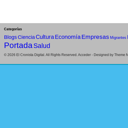
Categorías
Empresas
Cultura
Economía
Blogs
Ciencia
Migrantes
Portada
Salud
© 2026
El Cronista Digital
. All Rights Reserved.
Acceder
- Designed by
Theme Ni