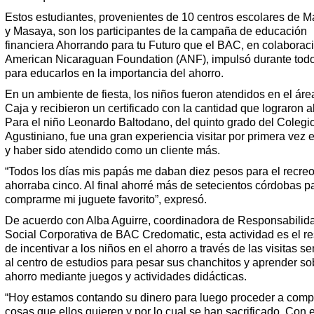
Estos estudiantes, provenientes de 10 centros escolares de 
y Masaya, son los participantes de la campaña de educación
financiera Ahorrando para tu Futuro que el BAC, en colaborac
American Nicaraguan Foundation (ANF), impulsó durante todo
para educarlos en la importancia del ahorro.
En un ambiente de fiesta, los niños fueron atendidos en el áre
Caja y recibieron un certificado con la cantidad que lograron a
Para el niño Leonardo Baltodano, del quinto grado del Colegi
Agustiniano, fue una gran experiencia visitar por primera vez 
y haber sido atendido como un cliente más.
“Todos los días mis papás me daban diez pesos para el recreo
ahorraba cinco. Al final ahorré más de setecientos córdobas p
comprarme mi juguete favorito”, expresó.
De acuerdo con Alba Aguirre, coordinadora de Responsabilid
Social Corporativa de BAC Credomatic, esta actividad es el r
de incentivar a los niños en el ahorro a través de las visitas 
al centro de estudios para pesar sus chanchitos y aprender so
ahorro mediante juegos y actividades didácticas.
“Hoy estamos contando su dinero para luego proceder a compr
cosas que ellos quieren y por lo cual se han sacrificado. Con 