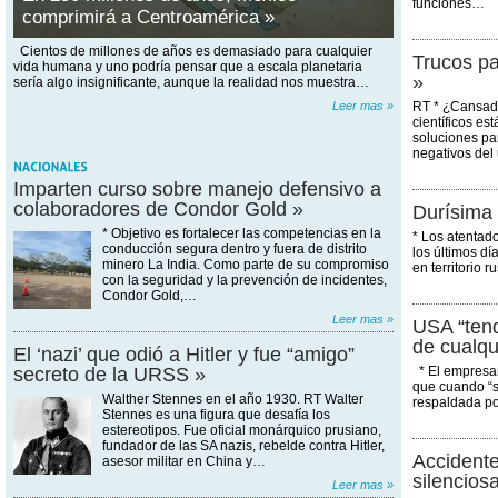
funciones…
comprimirá a Centroamérica »
Cientos de millones de años es demasiado para cualquier
Trucos pa
vida humana y uno podría pensar que a escala planetaria
»
sería algo insignificante, aunque la realidad nos muestra…
Leer mas »
RT * ¿Cansado
científicos e
soluciones par
negativos de
Imparten curso sobre manejo defensivo a
colaboradores de Condor Gold »
Durísima 
* Objetivo es fortalecer las competencias en la
* Los atentad
conducción segura dentro y fuera de distrito
los últimos día
minero La India. Como parte de su compromiso
en territorio
con la seguridad y la prevención de incidentes,
Condor Gold,…
Leer mas »
USA “tend
de cualqui
El ‘nazi’ que odió a Hitler y fue “amigo”
secreto de la URSS »
* El empresa
que cuando “s
Walther Stennes en el año 1930. RT Walter
respaldada po
Stennes es una figura que desafía los
estereotipos. Fue oficial monárquico prusiano,
fundador de las SA nazis, rebelde contra Hitler,
Accidente
asesor militar en China y…
silencios
Leer mas »