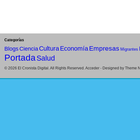
Categorías
Empresas
Cultura
Economía
Blogs
Ciencia
Migrantes
Portada
Salud
© 2026
El Cronista Digital
. All Rights Reserved.
Acceder
- Designed by
Theme Ni