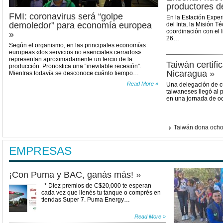
productores de 
FMI: coronavirus será “golpe
En la Estación Expe
demoledor” para economía europea
del Inta, la Misión T
coordinación con el I
»
26…
Según el organismo, en las principales economías
europeas «los servicios no esenciales cerrados»
representan aproximadamente un tercio de la
Taiwán certifi
producción. Pronostica una “inevitable recesión”.
Nicaragua »
Mientras todavía se desconoce cuánto tiempo…
Read More »
Una delegación de cu
taiwaneses llegó al
en una jornada de oc
Taiwán dona ocho t
EMPRESAS
¡Con Puma y BAC, ganás más! »
* Diez premios de C$20,000 te esperan
cada vez que llenés tu tanque o comprés en
tiendas Super 7. Puma Energy…
Read More »