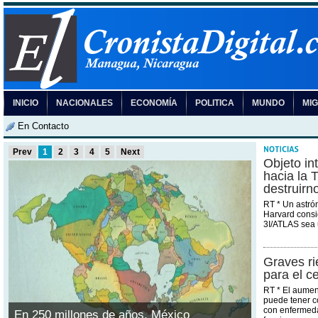
INICIO
NACIONALES
ECONOMÍA
POLITICA
MUNDO
MI
En Contacto
Prev
1
2
3
4
5
Next
Objeto in
hacia la 
destruirn
RT * Un astró
Harvard consi
3I/ATLAS sea 
Graves ri
para el c
RT * El aumen
puede tener 
con enfermeda
En 250 millones de años, México