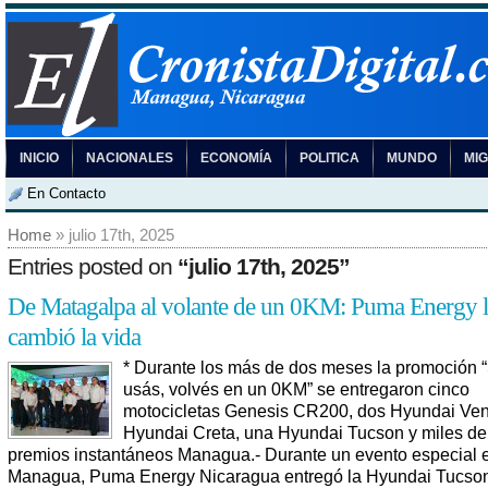
INICIO
NACIONALES
ECONOMÍA
POLITICA
MUNDO
MI
En Contacto
Home
» julio 17th, 2025
Entries posted on
“julio 17th, 2025”
De Matagalpa al volante de un 0KM: Puma Energy l
cambió la vida
* Durante los más de dos meses la promoción “
usás, volvés en un 0KM” se entregaron cinco
motocicletas Genesis CR200, dos Hyundai Ven
Hyundai Creta, una Hyundai Tucson y miles de
premios instantáneos Managua.- Durante un evento especial 
Managua, Puma Energy Nicaragua entregó la Hyundai Tucson