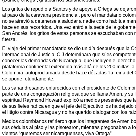
Los gritos de repudio a Santos y de apoyo a Ortega se dejaron
al paso de la caravana presidencial, pero el mandatario colo
no se atrevió a detenerse a saludar a nadie como habitualmen
hace en sus recorridos. Una vez entró a la sede de la goberna
San Andrés, los gritos de estas personas se escuchaban con
fuerza.
El viaje del primer mandatario se dio un día después que la C
Internacional de Justicia, CIJ determinara que sí es competen
conocer las demandas de Nicaragua, que incluyen el derecho
plataforma continental extendida más allá de los 200 millas, a
Colombia, autoproclamada desde hace décadas “la reina del C
se opone rotundamente.
Los sanandresanos enfurecidos con el presidente de Colombi
parte de una congregación religiosa que se llama Amen, y su l
espiritual Raymond Howard explicó a medios presentes que la
de sus fieles radica en que el jefe del Ejecutivo los ha dejado
el litigio contra Nicaragua y no ha querido dialogar con los rai
Medios colombianos refirieron que los integrantes de Amen b
sus cédulas al piso y las pisotearon, mientras pregonaban a lo
vientos “queremos ser nicaragüenses, viva Ortega”.