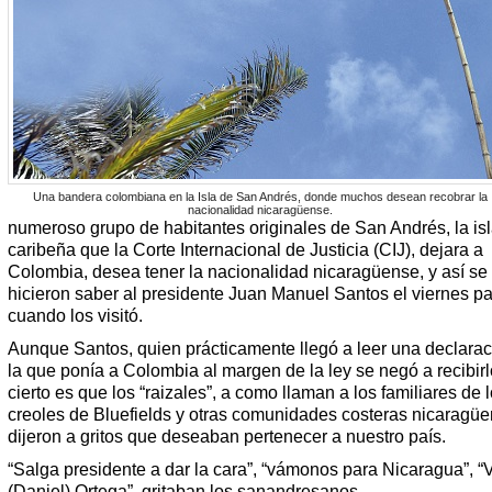
Una bandera colombiana en la Isla de San Andrés, donde muchos desean recobrar la
nacionalidad nicaragüense.
numeroso grupo de habitantes originales de San Andrés, la is
caribeña que la Corte Internacional de Justicia (CIJ), dejara a
Colombia, desea tener la nacionalidad nicaragüense, y así se 
hicieron saber al presidente Juan Manuel Santos el viernes p
cuando los visitó.
Aunque Santos, quien prácticamente llegó a leer una declarac
la que ponía a Colombia al margen de la ley se negó a recibirl
cierto es que los “raizales”, a como llaman a los familiares de 
creoles de Bluefields y otras comunidades costeras nicaragüe
dijeron a gritos que deseaban pertenecer a nuestro país.
“Salga presidente a dar la cara”, “vámonos para Nicaragua”, “
(Daniel) Ortega”, gritaban los sanandresanos.