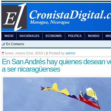
INICIO
NACIONALES
ECONOMÍA
POLITICA
MUNDO
MI
En Contacto
lunes, marzo 21st, 2016
|
Posted by
admin
En San Andrés hay quienes desean v
a ser nicaragüenses