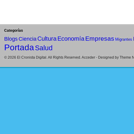
Categorías
Empresas
Cultura
Economía
Blogs
Ciencia
Migrantes
Portada
Salud
© 2026
El Cronista Digital
. All Rights Reserved.
Acceder
- Designed by
Theme Ni