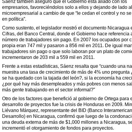
Sáenz también aseguró que el Gobierno está aliado con los
empresarios, favoreciéndolos solo a ellos y dejando de lado al
microempresarial a cambio de que “le cedan el control y no s
en política”.
Como sustento, el legislador mostró el documento Nicaragua 
Cifras, del Banco Central, donde el Gobierno hace referencia 
número de trabajadores sin pago. En 2007 los ocupados por 
propia eran 747 mil y pasaron a 856 mil en 2011. De igual man
trabajadores sin pago o que solo laboran por un plato de comi
incrementaron de 203 mil a 559 mil en 2011.
Frente a estas estadísticas, Sáenz resalta que “cuando una n
muestra una tasa de crecimiento de más de 4% uno pregunta
se ha quedado con la tajada del león?, si la economía ha crec
¿por qué hay más desempleados y más pobres con menos sal
más gente trabajando en el sector informal?”
Otro de los factores que benefició al gobierno de Ortega para 
desarrollo de proyectos fue la crisis de Honduras en 2009. Mi
Liévano Márquez, representante del BID (Banco Interamerica
Desarrollo) en Nicaragua, confirmó que luego de la condonac
una deuda externa de más de $1,000 millones a Nicaragua, s
incrementó el otorgamiento de fondos para proyectos.