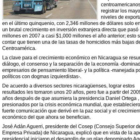
centroamericanos
registrar los may
niveles de expor
en el último quinquenio, con 2,346 millones de dólares solo e
un brutal crecimiento en inversión extranjera directa que pas
millones en 2007 a casi $1,000 millones el año anterior; esto s
contar que tienen una de las tasas de homicidios más bajas d
Centroamérica.
La clave para el crecimiento económico en Nicaragua se resu
diálogo, el consenso y la separación de la economía -domina
empresarios de pensamiento liberal- y la política -manejada po
políticos con dogmas izquierdistas-.
De acuerdo a diversos sectores nicaragüenses, lograr estos
resultados les tomaron unos 20 años, pero fue a partir del 200
años después de que asumiera la presidencia Daniel Ortega ,
presionados por la crisis económica mundial, que establecier
fuerte comunicación que derivó en la paz social y el crecimien
económico del que ahora se benefician.
José Adán Aguerri, presidente del Cosep (Consejo Superior de
Empresa Privada) de Nicaragua, explicó que en vista de la ap
presidencial iniciaron el desarrollo de un plan denominado A