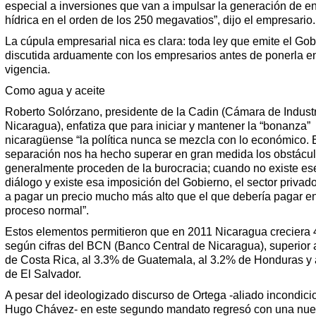
especial a inversiones que van a impulsar la generación de e
hídrica en el orden de los 250 megavatios”, dijo el empresario.
La cúpula empresarial nica es clara: toda ley que emite el Go
discutida arduamente con los empresarios antes de ponerla e
vigencia.
Como agua y aceite
Roberto Solórzano, presidente de la Cadin (Cámara de Indust
Nicaragua), enfatiza que para iniciar y mantener la “bonanza”
nicaragüense “la política nunca se mezcla con lo económico. 
separación nos ha hecho superar en gran medida los obstácu
generalmente proceden de la burocracia; cuando no existe es
diálogo y existe esa imposición del Gobierno, el sector privad
a pagar un precio mucho más alto que el que debería pagar e
proceso normal”.
Estos elementos permitieron que en 2011 Nicaragua creciera
según cifras del BCN (Banco Central de Nicaragua), superior 
de Costa Rica, al 3.3% de Guatemala, al 3.2% de Honduras y 
de El Salvador.
A pesar del ideologizado discurso de Ortega -aliado incondici
Hugo Chávez- en este segundo mandato regresó con una nue