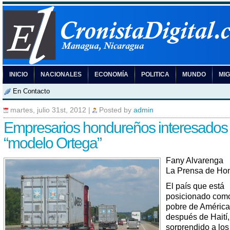
INICIO
NACIONALES
ECONOMÍA
POLITICA
MUNDO
MI
En Contacto
martes, julio 31st, 2012
|
Posted by
admin
Empresarios hondureños interesados
“modelo Ortega”
Fany Alvarenga
La Prensa de Ho
El país que está
posicionado com
pobre de América
después de Haití,
sorprendido a los