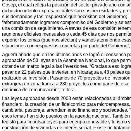
Cosep, el cual refleja la posición del sector privado año con a
dicho documento expresan cuáles son sus necesidades y pro
sus demandas y las respuestas que necesitan del Gobierno;
“afortunadamente logramos compromiso del Gobierno y se est
una comisión de seguimiento. A través de esa comisión tene
reuniones oficiales mensuales o cada 45 días que nos permit
exponer los temas (que nos afectan) y vamos atendiendo esa
situaciones con respuestas concretas por parte del Gobierno”,
Aguerri añade que en los últimos años se logró el consenso pa
aprobación de 53 leyes en la Asamblea Nacional, lo que permi
dotar de un marco legal a las inversiones. “Gracias a eso log
pasar de 22 países que invierten en Nicaragua a 43 países q
realizado su inversión. Pasamos de 70 proyectos de inversión
extranjera en zona franca a 280 proyectos como parte de esa
dinámica de comunicación”, reitera.
Las leyes aprobadas desde 2008 están relacionadas al ámbit
financiero, la creación de un fideicomiso para microempresas, 
cambiaria, pastoraje, arrendamiento financiero y sociedades. 
esos temas han sido puestos en la agenda nacional. También
legisló para impulsar leyes para energía renovable y turismo y
construcción de viviendas de interés social. Existe un tratamie